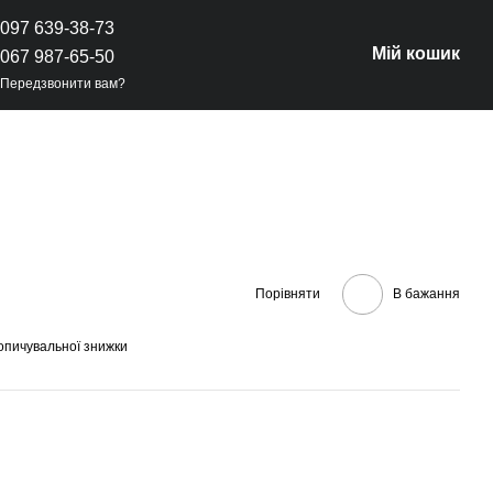
097 639-38-73
Мій кошик
067 987-65-50
Передзвонити вам?
Порівняти
В бажання
опичувальної знижки