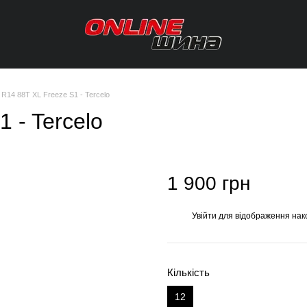
 R14 88T XL Freeze S1 - Tercelo
 - Tercelo
1 900 грн
Увійти
для відображення нак
%
Кількість
12