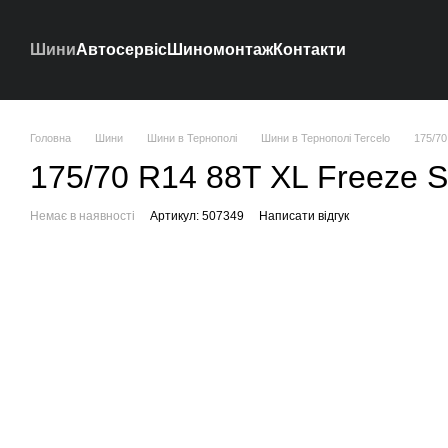
Перейти до основного контенту
Шини
Автосервіс
Шиномонтаж
Контакти
Головна
Шини
Шини в Тернополі
Шини в Тернополі Tercelo
175/70
175/70 R14 88T XL Freeze S1
Немає в наявності
Артикул: 507349
Написати відгук