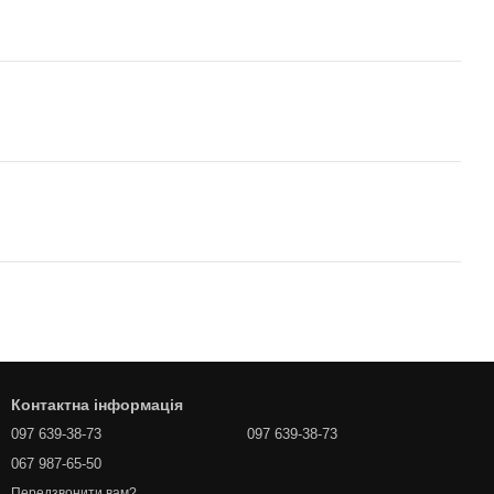
Контактна інформація
097 639-38-73
097 639-38-73
067 987-65-50
Передзвонити вам?