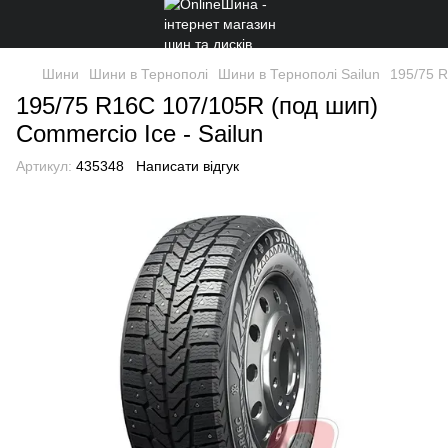
Шини
Шини в Тернополі
Шини в Тернополі Sailun
195/75 R
195/75 R16C 107/105R (под шип)
Commercio Ice - Sailun
Артикул:
435348
Написати відгук