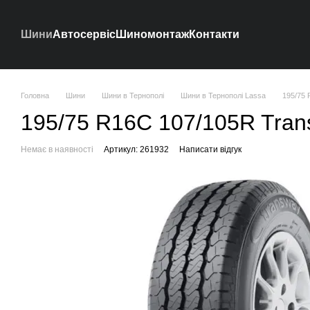
Перейти до основного контенту
Шини
Автосервіс
Шиномонтаж
Контакти
Головна
Шини
Шини в Тернополі
Шини в Тернополі Lassa
195/75 
195/75 R16C 107/105R Tran
Немає в наявності
Артикул: 261932
Написати відгук