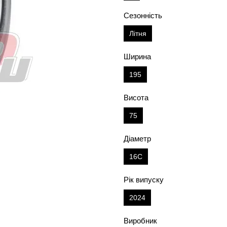
Сезонність
Літня
Ширина
195
Висота
75
Діаметр
16C
Рік випуску
2024
Виробник