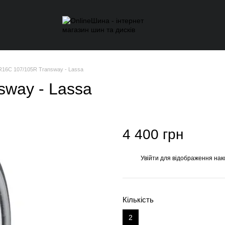
R16C 107/105R Transway - Lassa
sway - Lassa
4 400 грн
Увійти
для відображення нак
%
Кількість
2