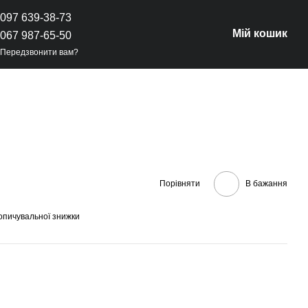
097 639-38-73
Мій кошик
067 987-65-50
Передзвонити вам?
Порівняти
В бажання
опичувальної знижки