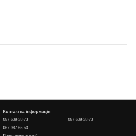
Контактна інформація
097 639-38-73
097 639-38-73
067 987-65-50
Передзвонити вам?