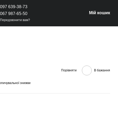
097 639-38-73
Мій кошик
067 987-65-50
Передзвонити вам?
Порівняти
В бажання
опичувальної знижки