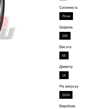
Сезонність
Літня
Ширина
205
Висота
65
Діаметр
16
Рік випуску
2024
Виробник