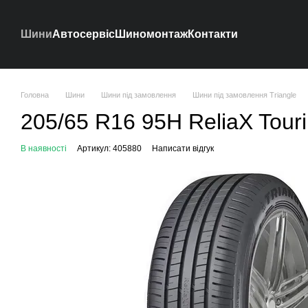
Перейти до основного контенту
Шини
Автосервіс
Шиномонтаж
Контакти
Головна
Шини
Шини під замовлення
Шини під замовлення Triangle
205/65 R16 95H ReliaX Touri
В наявності
Артикул: 405880
Написати відгук