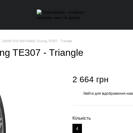
205/65 R16 95H ReliaX Touring TE307 - Triangle
ng TE307 - Triangle
2 664 грн
Увійти
для відображення нак
%
Кількість
4