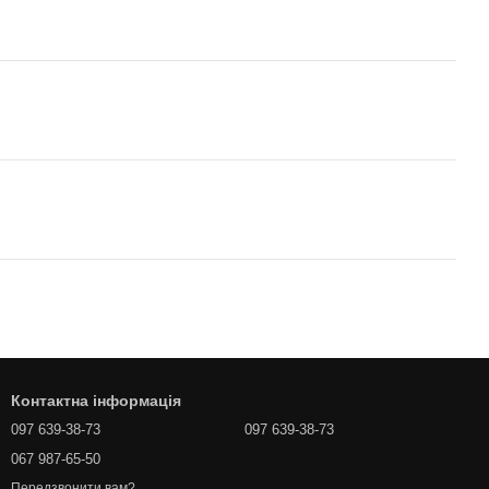
Контактна інформація
097 639-38-73
097 639-38-73
067 987-65-50
Передзвонити вам?