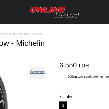
5 R17 91H XL X-Ice Snow - Michelin
w - Michelin
6 550 грн
Увійти
для відображення нак
%
Кількість
2