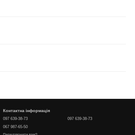
Контактна інформація
097 639-38-73
097 639-38-73
067 987-65-50
Передзвонити вам?