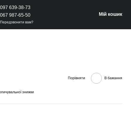
097 639-38-73
Мій кошик
067 987-65-50
Передзвонити вам?
Порівняти
В бажання
опичувальної знижки