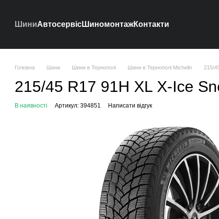
Перейти до основного контенту
Шини
Автосервіс
Шиномонтаж
Контакти
Головна
Шини
Шини в Тернополі
Шини в Тернополі Michelin
215/4
215/45 R17 91H XL X-Ice Sno
В наявності
Артикул: 394851
Написати відгук