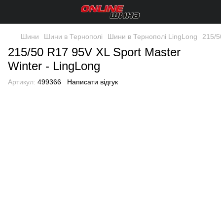
Шини
Шини в Тернополі
Шини в Тернополі LingLong
215/5
215/50 R17 95V XL Sport Master
Winter - LingLong
Артикул:
499366
Написати відгук