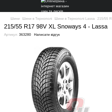
Шини
Шини в Тернополі
Шини в Тернополі Lassa
215/55 R
215/55 R17 98V XL Snoways 4 - Lassa
Артикул:
363280
Написати відгук