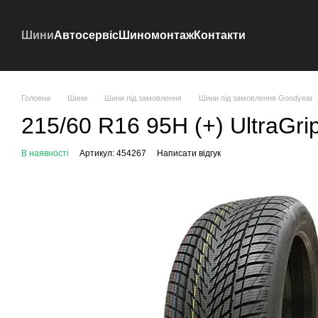
Перейти до основного контенту
Шини
Автосервіс
Шиномонтаж
Контакти
Головна
Шини
Шини під замовлення
Шини під замовлення Goodyear
215/60 R16 95H (+) UltraGri
В наявності
Артикул: 454267
Написати відгук