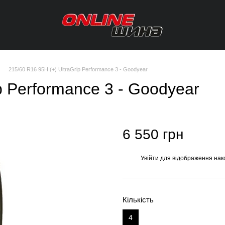
215/60 R16 95H (+) UltraGrip Performance 3 - Goodyear
p Performance 3 - Goodyear
6 550 грн
Увійти
для відображення нак
%
Кількість
4