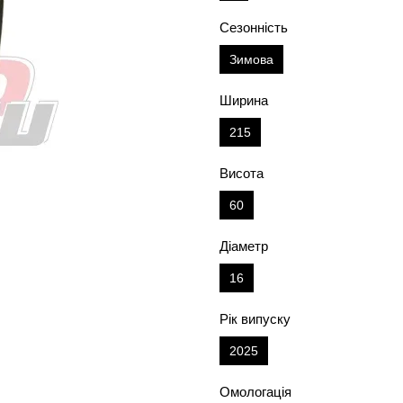
Сезонність
Зимова
Ширина
215
Висота
60
Діаметр
16
Рік випуску
2025
Омологація