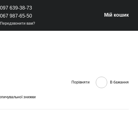
097 639-38-73
Мій кошик
067 987-65-50
Передзвонити вам?
Порівняти
В бажання
опичувальної знижки