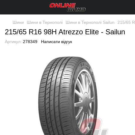
Шини
Шини в Тернополі
Шини в Тернополі Sailun
215/65 R1
215/65 R16 98H Atrezzo Elite - Sailun
Артикул:
278349
Написати відгук