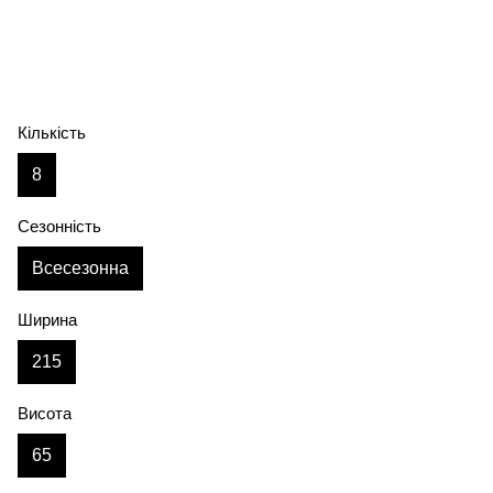
Кількість
8
Сезонність
Всесезонна
Ширина
215
Висота
65