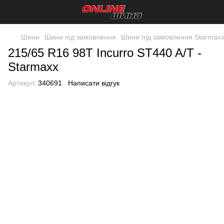
Шини
Шини під замовлення
Шини під замовлення Starmax
215/65 R16 98T Incurro ST440 A/T -
Starmaxx
Артикул:
340691
Написати відгук