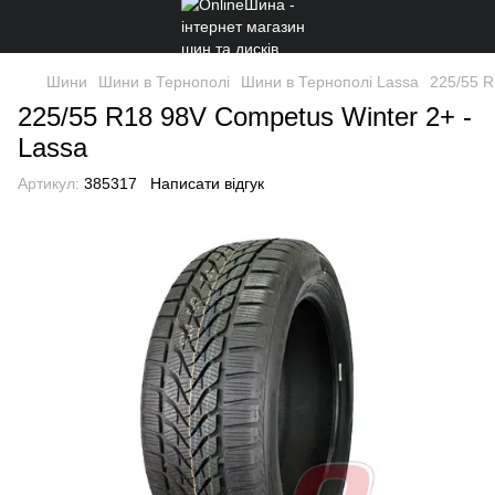
Шини
Шини в Тернополі
Шини в Тернополі Lassa
225/55 R
225/55 R18 98V Competus Winter 2+ -
Lassa
Артикул:
385317
Написати відгук