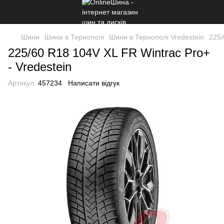
Шини
Шини в Тернополі
Шини в Тернополі Vredestein
225/
225/60 R18 104V XL FR Wintrac Pro+
- Vredestein
Артикул:
457234
Написати відгук