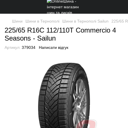
Шини
Шини в Тернополі
Шини в Тернополі Sailun
225/65 R
225/65 R16C 112/110T Commercio 4
Seasons - Sailun
Артикул:
379034
Написати відгук