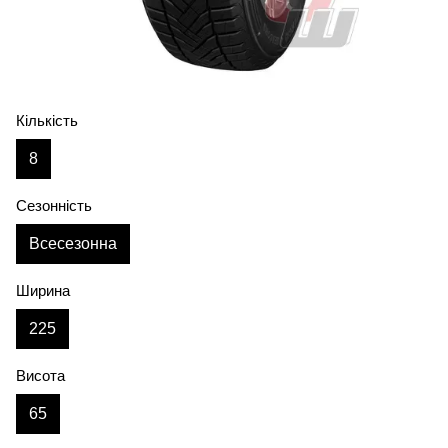
Кількість
8
Сезонність
Всесезонна
Ширина
225
Висота
65