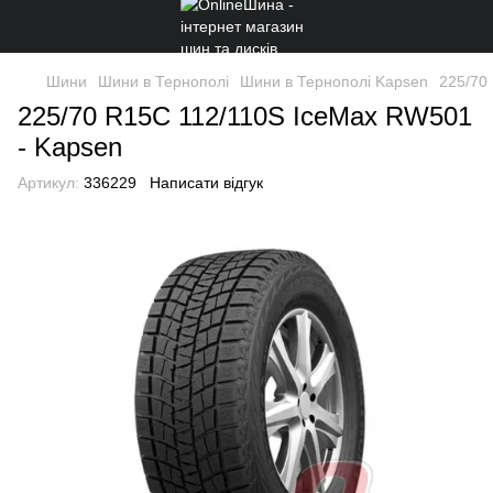
Шини
Шини в Тернополі
Шини в Тернополі Kapsen
225/70
225/70 R15C 112/110S IceMax RW501
- Kapsen
Артикул:
336229
Написати відгук