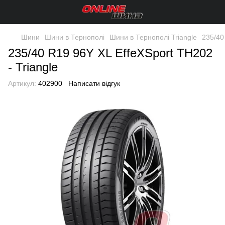
Шини
Шини в Тернополі
Шини в Тернополі Triangle
235/40
235/40 R19 96Y XL EffeXSport TH202
- Triangle
Артикул:
402900
Написати відгук