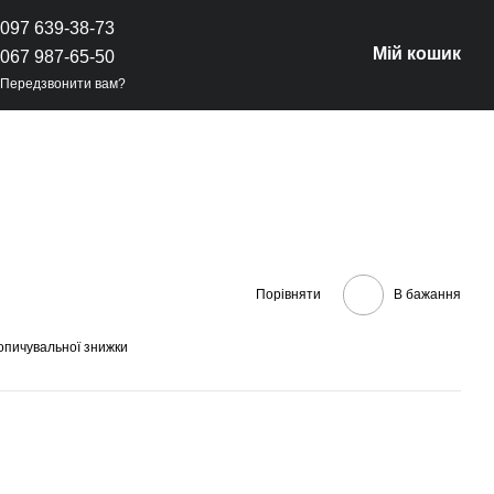
097 639-38-73
Мій кошик
067 987-65-50
Передзвонити вам?
Порівняти
В бажання
опичувальної знижки