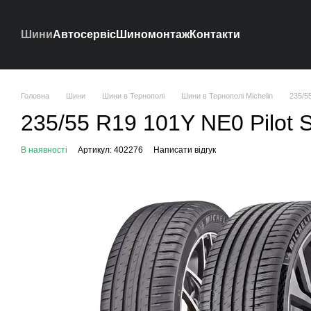
Перейти до основного контенту
Шини
Автосервіс
Шиномонтаж
Контакти
Головна
Шини
Шини в Тернополі
Шини в Тернополі Michelin
235/55
235/55 R19 101Y NE0 Pilot S
В наявності
Артикул: 402276
Написати відгук