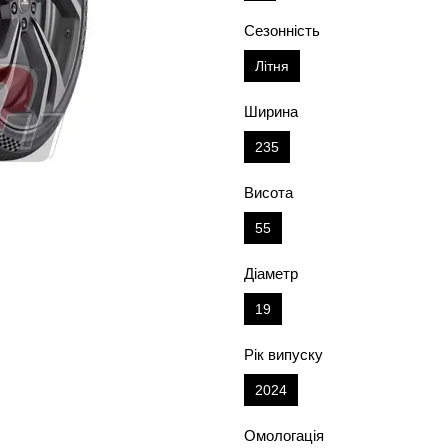
Сезонність
Літня
Ширина
235
Висота
55
Діаметр
19
Рік випуску
2024
Омологація