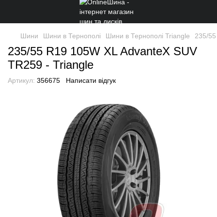
Шини
Шини в Тернополі
Шини в Тернополі Triangle
235/55
235/55 R19 105W XL AdvanteX SUV
TR259 - Triangle
Артикул:
356675
Написати відгук