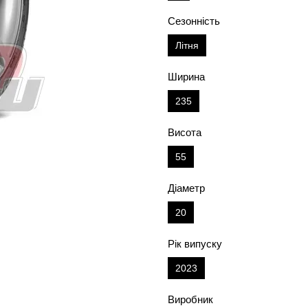
Сезонність
Літня
Ширина
235
Висота
55
Діаметр
20
Рік випуску
2023
Виробник