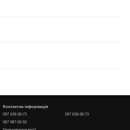
Контактна інформація
097 639-38-73
097 639-38-73
067 987-65-50
Передзвонити вам?