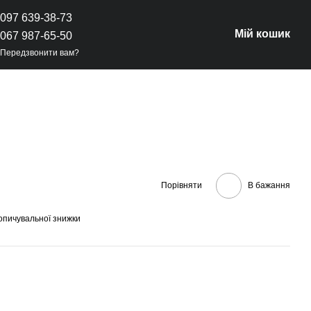
097 639-38-73
Мій кошик
067 987-65-50
Передзвонити вам?
Порівняти
В бажання
опичувальної знижки