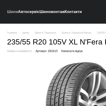
Перейти до основного контенту
Шини
Автосервіс
Шиномонтаж
Контакти
Головна
Шини
Шини в Тернополі
Шини в Тернополі Nexen
235/55
235/55 R20 105V XL N'Fera
Немає в наявності
Артикул: 283415
Написати відгук