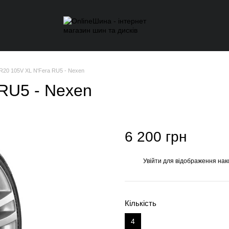
 R20 105V XL N'Fera RU5 - Nexen
 RU5 - Nexen
6 200 грн
Увійти
для відображення нак
%
Кількість
4