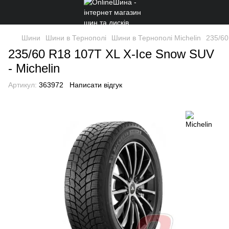
Шини
Шини в Тернополі
Шини в Тернополі Michelin
235/60
235/60 R18 107T XL X-Ice Snow SUV
- Michelin
Артикул:
363972
Написати відгук