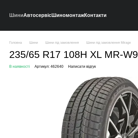
Перейти до основного контенту
Шини
Автосервіс
Шиномонтаж
Контакти
Головна
Шини
Шини під замовлення
Шини під замовлення Mirage
235/65 R17 108H XL MR-W96
В наявності
Артикул: 462640
Написати відгук