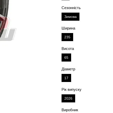
Сезонність
Зимова
Ширина
235
Висота
65
Діаметр
17
Рік випуску
2026
Виробник