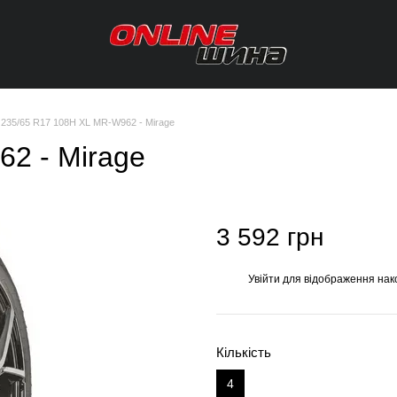
235/65 R17 108H XL MR-W962 - Mirage
2 - Mirage
3 592 грн
Увійти
для відображення нак
%
Кількість
4