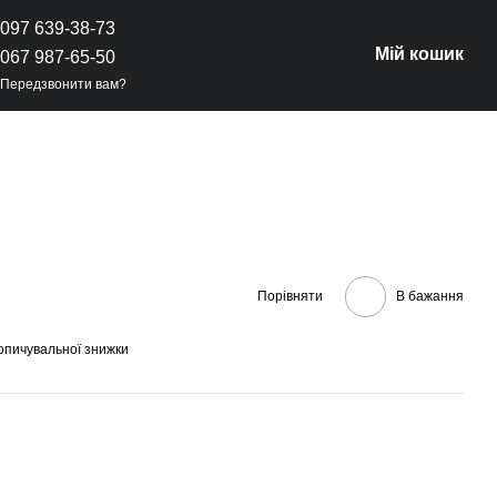
097 639-38-73
Мій кошик
067 987-65-50
Передзвонити вам?
Порівняти
В бажання
опичувальної знижки