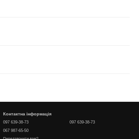
Контактна інформація
097 639-38-73
097 639-38-73
067 987-65-50
Передзвонити вам?