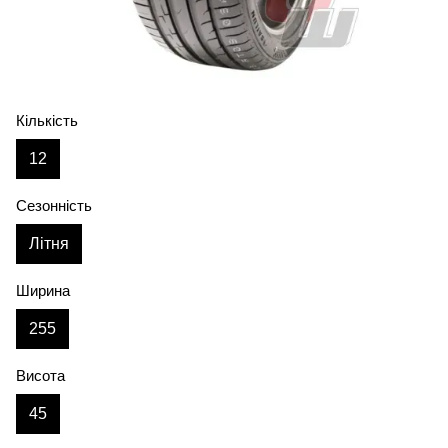
Кількість
12
Сезонність
Літня
Ширина
255
Висота
45