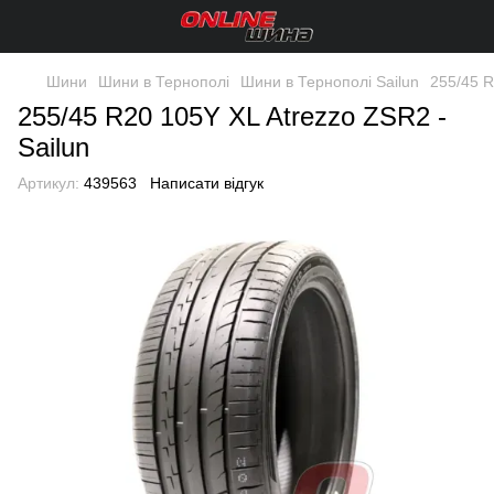
Шини
Шини в Тернополі
Шини в Тернополі Sailun
255/45 R
255/45 R20 105Y XL Atrezzo ZSR2 -
Sailun
Артикул:
439563
Написати відгук