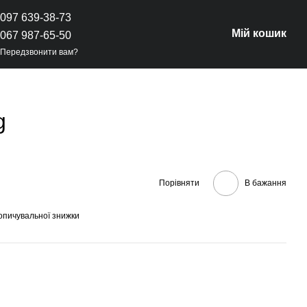
097 639-38-73
Мій кошик
067 987-65-50
Передзвонити вам?
g
Порівняти
В бажання
опичувальної знижки