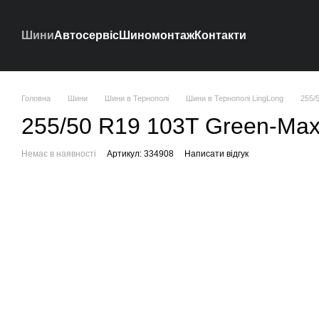
Перейти до основного контенту
Шини
Автосервіс
Шиномонтаж
Контакти
Головна
Шини
Шини в Тернополі
Шини в Тернополі LingLong
255/
255/50 R19 103T Green-Max 
Немає в наявності
Артикул: 334908
Написати відгук