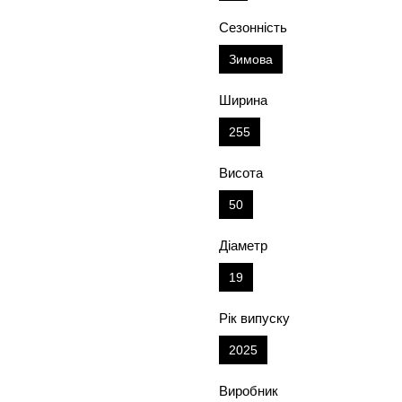
Сезонність
Зимова
Ширина
255
Висота
50
Діаметр
19
Рік випуску
2025
Виробник