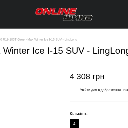
50 R19 103T Green-Max Winter Ice I-15 SUV - LingLong
Winter Ice I-15 SUV - LingLon
4 308 грн
Увійти
для відображення нак
%
Кількість
4