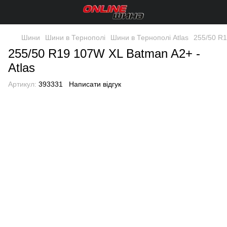
Шини
Шини в Тернополі
Шини в Тернополі Atlas
255/50 R1
255/50 R19 107W XL Batman A2+ -
Atlas
Артикул:
393331
Написати відгук