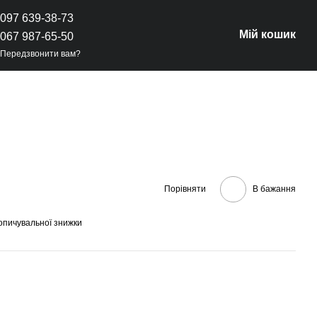
097 639-38-73
Мій кошик
067 987-65-50
Передзвонити вам?
Порівняти
В бажання
опичувальної знижки