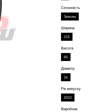
Сезонність
Зимова
Ширина
215
Висота
60
Діаметр
16
Рік випуску
2022
Виробник