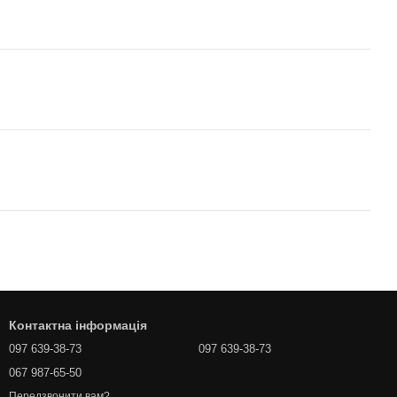
Контактна інформація
097 639-38-73
097 639-38-73
067 987-65-50
Передзвонити вам?