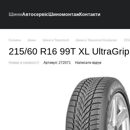
Перейти до основного контенту
Шини
Автосервіс
Шиномонтаж
Контакти
Головна
Шини
Шини в Тернополі
Шини в Тернополі Goodyear
215/
215/60 R16 99T XL UltraGrip
Немає в наявності
Артикул: 272071
Написати відгук