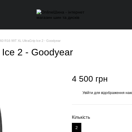
60 R16 99T XL UltraGrip Ice 2 - Goodyear
 Ice 2 - Goodyear
4 500 грн
Увійти
для відображення нак
%
Кількість
2