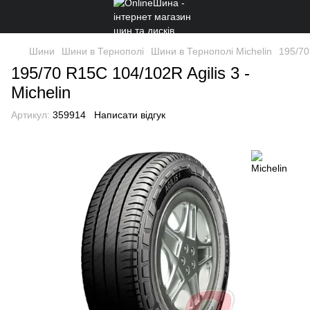
Шини
Шини в Тернополі
Шини в Тернополі Michelin
195/70
195/70 R15C 104/102R Agilis 3 -
Michelin
Артикул:
359914
Написати відгук