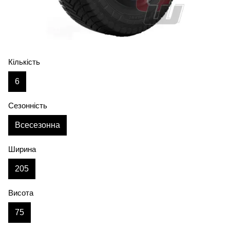
Кількість
6
Сезонність
Всесезонна
Ширина
205
Висота
75