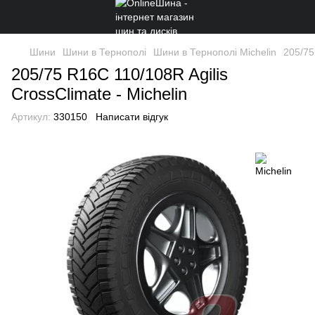
Шини
Шини в Тернополі
Шини в Тернополі Michelin
205/75
205/75 R16C 110/108R Agilis
CrossClimate - Michelin
Артикул:
330150
Написати відгук