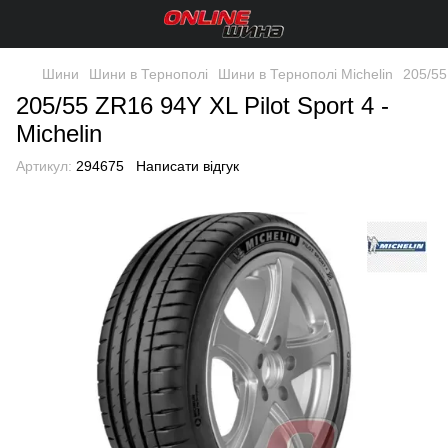
Шини
Шини в Тернополі
Шини в Тернополі Michelin
205/55
205/55 ZR16 94Y XL Pilot Sport 4 -
Michelin
Артикул:
294675
Написати відгук