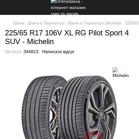
Шини
Шини в Тернополі
Шини в Тернополі Michelin
225/65
225/65 R17 106V XL RG Pilot Sport 4
SUV - Michelin
Артикул:
344813
Написати відгук