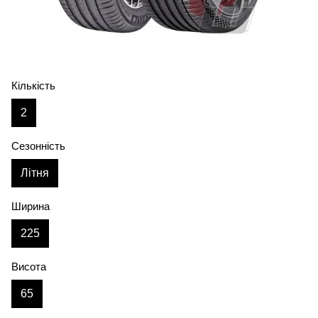
Кількість
2
Сезонність
Літня
Ширина
225
Висота
65