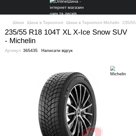
Шини
Шини в Тернополі
Шини в Тернополі Michelin
235/55
235/55 R18 104T XL X-Ice Snow SUV
- Michelin
Артикул:
365435
Написати відгук