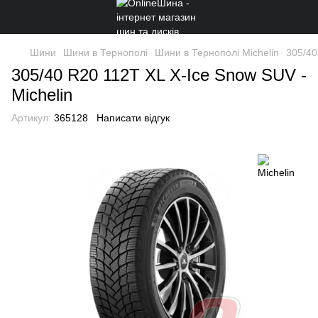
Шини
Шини в Тернополі
Шини в Тернополі Michelin
305/40
305/40 R20 112T XL X-Ice Snow SUV -
Michelin
Артикул:
365128
Написати відгук