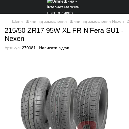
Шини
Шини під замовлення
Шини під замовлення Nexen
2
215/50 ZR17 95W XL FR N'Fera SU1 -
Nexen
Артикул:
270081
Написати відгук