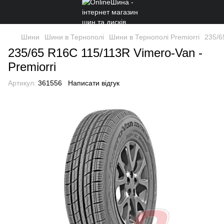
Шини
Шини в Тернополі
Шини в Тернополі Premiorri
235/6
235/65 R16C 115/113R Vimero-Van -
Premiorri
Артикул:
361556
Написати відгук